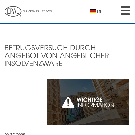
Skip
to
DE
main
content
BETRUGSVERSUCH DURCH
ANGEBOT VON ANGEBLICHER
INSOLVENZWARE
02/17/2025